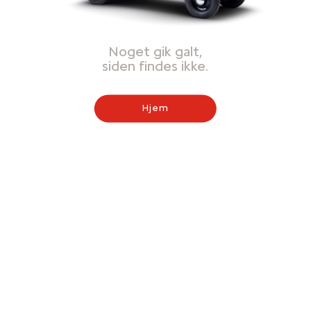
Noget gik galt,
siden findes ikke.
Hjem