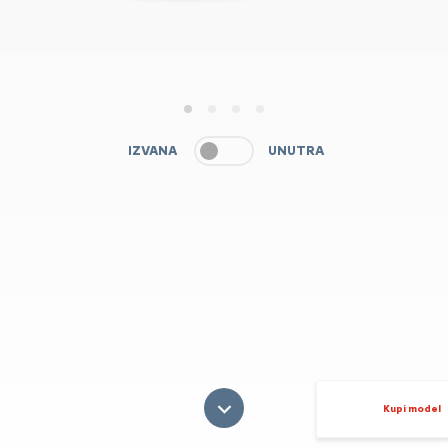
1
2
3
4
IZVANA
UNUTRA
Kupi model