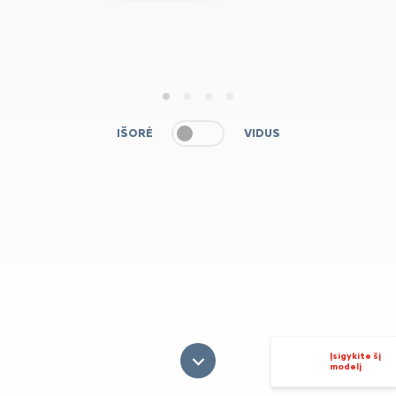
1
2
3
4
IŠORĖ
VIDUS
Įsigykite šį
modelį