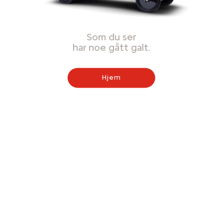
Som du ser
har noe gått galt.
Hjem