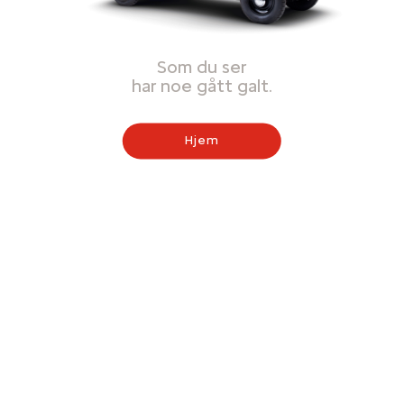
Som du ser
har noe gått galt.
Hjem