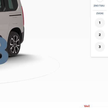
ZNOTRAJ
POVEČAVA
ZVOKI
+
8
-
Več