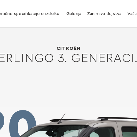
nične specifikacije o izdelku
Galerija
Zanimiva dejstva
Vaša
Citroën BERLINGO 3. generacije
2018
CITROËN
ERLINGO 3. GENERACI
20