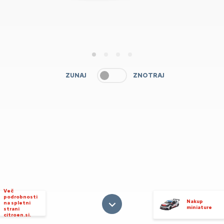
1
2
3
4
ZUNAJ
ZNOTRAJ
Več
podrobnosti
Nakup
na spletni
miniature
strani
citroen.si.