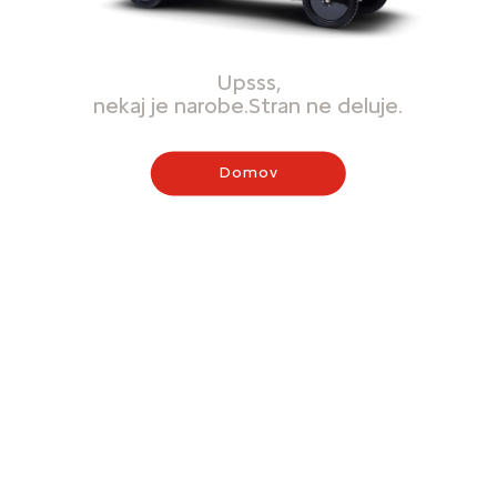
Upsss,
nekaj je narobe.Stran ne deluje.
Domov