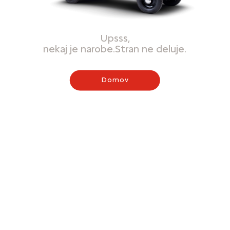
Upsss,
nekaj je narobe.Stran ne deluje.
Domov