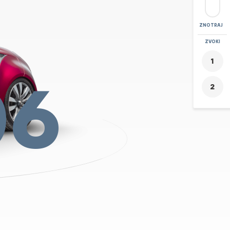
ZNOTRAJ
POVEČAVA
ZVOKI
+
06
-