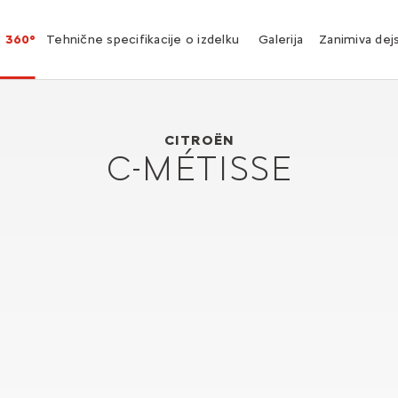
360°
Tehnične specifikacije o izdelku
Galerija
Zanimiva dej
Citroën C-Métisse
2006
CITROËN
C-MÉTISSE