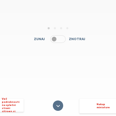
1
2
3
4
ZUNAJ
ZNOTRAJ
Več
podrobnosti
Nakup
na spletni
miniature
strani
citroen.si.